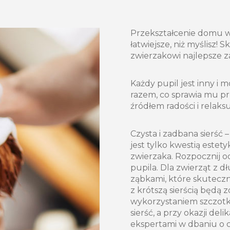
Przekształcenie domu w 
łatwiejsze, niż myślisz!
zwierzakowi najlepsze za
Każdy pupil jest inny i
razem, co sprawia mu pr
źródłem radości i relaksu
Czysta i zadbana sierść
jest tylko kwestią estety
zwierzaka. Rozpocznij o
pupila. Dla zwierząt z d
ząbkami, które skuteczni
z krótszą sierścią będą
wykorzystaniem szczotk
sierść, a przy okazji del
ekspertami w dbaniu o 