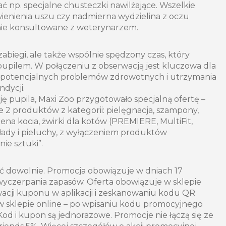
 np. specjalne chusteczki nawilżające. Wszelkie
wienienia uszu czy nadmierna wydzielina z oczu
nie konsultowane z weterynarzem.
 zabiegi, ale także wspólnie spędzony czas, który
upilem. W połączeniu z obserwacją jest kluczowa dla
potencjalnych problemów zdrowotnych i utrzymania
ndycji.
ję pupila, Maxi Zoo przygotowało specjalną ofertę –
 2 produktów z kategorii: pielęgnacja, szampony,
giena kocia, żwirki dla kotów (PREMIERE, MultiFit,
łady i pieluchy, z wyłączeniem produktów
ie sztuki”.
 dowolnie. Promocja obowiązuje w dniach 17
wyczerpania zapasów. Oferta obowiązuje w sklepie
acji kuponu w aplikacji i zeskanowaniu kodu QR
z w sklepie online – po wpisaniu kodu promocyjnego
d i kupon są jednorazowe. Promocje nie łączą się ze