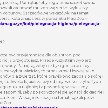
gą sierścią. Pamiętaj, żeby regularnie szczotkować
pozwoli zachować mu zdrową sierść i wykluczy
h kołtunów. Szczegółowe wskazówki na temat
sierści kota znajdziesz w poradniku Maxi Zoo –
l/magazyn/kot/pielegnacja-higiena/pielegnacja-
el?
 może być przyjemnością dla obu stron, pod
nio ją przygotujesz. Przede wszystkim wybierz
 wody. Pamiętaj, żeby nie była gorąca ani zbyt
m jest wybór właściwych produktów. Używaj tylko
onów dla zwierząt, które prawidłowo zadbają o skórę i
ęstotliwość kąpieli zależy od rasy, wieku i trybu życia
ego pupila najlepiej i z pewnością wiesz, kiedy
ie zapomnij, żeby po skończonej pielęgnacji dokładnie i
cznikiem. Więcej informacji na temat kąpieli psów
xi Zoo –