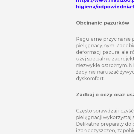
https://www.maxizoo.p
higiena/odpowiednia-k
Obcinanie pazurków
Regularne przycinanie 
pielęgnacyjnym. Zapobie
deformacji pazura, ale 
użyj specjalnie zaproje
niezwykle ostrożnym. Nie
żeby nie naruszać żywyc
dyskomfort.
Zadbaj o oczy oraz us
Często sprawdzaj i czyść
pielęgnacji wykorzysta
Delikatne preparaty do
i zanieczyszczeń, zapob