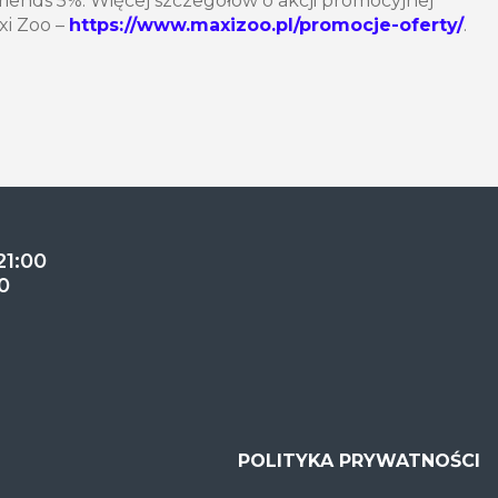
riends 5%. Więcej szczegółów o akcji promocyjnej
xi Zoo –
https://www.maxizoo.pl/promocje-oferty/
.
21:00
0
POLITYKA PRYWATNOŚCI