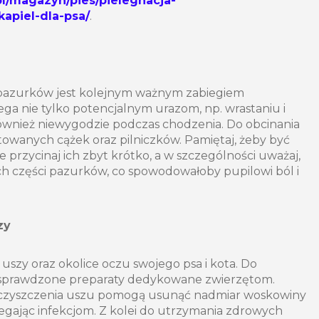
l/magazyn/pies/pielegnacja-
apiel-dla-psa/
.
pazurków jest kolejnym ważnym zabiegiem
ga nie tylko potencjalnym urazom, np. wrastaniu i
również niewygodzie podczas chodzenia. Do obcinania
ktowanych cążek oraz pilniczków. Pamiętaj, żeby być
 przycinaj ich zbyt krótko, a w szczególności uważaj,
h części pazurków, co spowodowałoby pupilowi ból i
zy
 uszy oraz okolice oczu swojego psa i kota. Do
j sprawdzone preparaty dedykowane zwierzętom.
 czyszczenia uszu pomogą usunąć nadmiar woskowiny
iegając infekcjom. Z kolei do utrzymania zdrowych