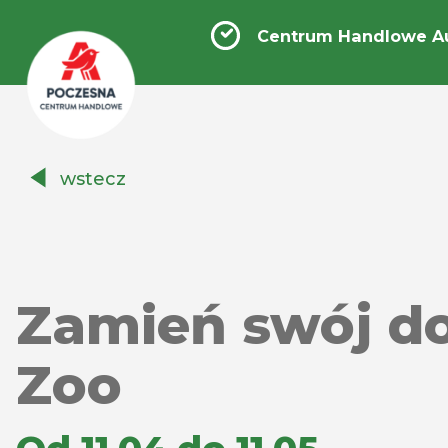
Centrum Handlowe A
Centrum
wstecz
Handlowe
Auchan
Częstochowa
Poczesna
Zamień swój do
Zoo