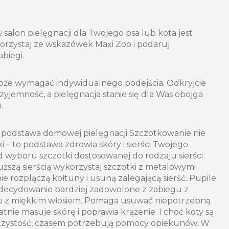
salon pielęgnacji dla Twojego psa lub kota jest
 Skorzystaj ze wskazówek Maxi Zoo i podaruj
biegi.
 może wymagać indywidualnego podejścia. Odkryjcie
zyjemność, a pielęgnacja stanie się dla Was obojga
.
 – podstawa domowej pielęgnacji Szczotkowanie nie
ki – to podstawa zdrowia skóry i sierści Twojego
d wyboru szczotki dostosowanej do rodzaju sierści
łuższą sierścią wykorzystaj szczotki z metalowymi
e rozplączą kołtuny i usuną zalegającą sierść. Pupile
 zdecydowanie bardziej zadowolone z zabiegu z
i z miękkim włosiem. Pomaga usuwać niepotrzebną
ikatnie masuje skórę i poprawia krążenie. I choć koty są
czystość, czasem potrzebują pomocy opiekunów. W