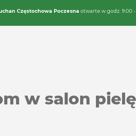
uchan Częstochowa Poczesna
otwarte w godz. 9:00 -
m w salon pielę