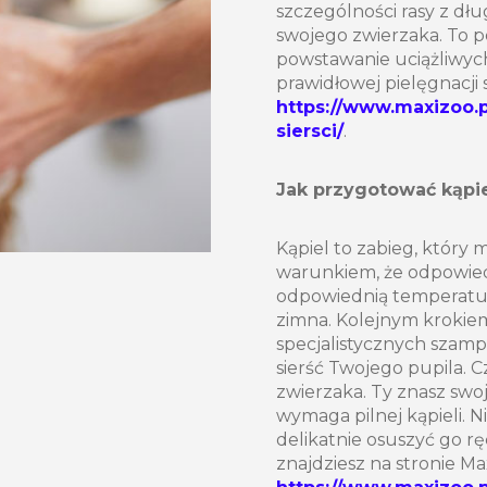
szczególności rasy z dłu
swojego zwierzaka. To 
powstawanie uciążliwyc
prawidłowej pielęgnacji 
https://www.maxizoo.p
siersci/
.
Jak przygotować kąpi
Kąpiel to zabieg, który
warunkiem, że odpowied
odpowiednią temperaturę
zimna. Kolejnym krokie
specjalistycznych szamp
sierść Twojego pupila. Cz
zwierzaka. Ty znasz swoj
wymaga pilnej kąpieli. N
delikatnie osuszyć go rę
znajdziesz na stronie Ma