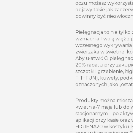
oczu możesz wykorzystać
objawy takie jak zaczer
powinny być niezwłocz
Pielęgnacja to nie tylko
wzmacnia Twoją więź z p
wczesnego wykrywania 
zwierzaka w świetnej ko
Aby ułatwić Ci pielęgnac
20% rabatu przy zakupie
szczotki i grzebienie, hi
FIT+FUN), kuwety, podk
oznaczonych jako „ostatn
Produkty można mieszać
kwietnia-7 maja lub do 
stacjonarnym – po aktyw
aplikacji przy kasie ora
HIGIENA20 w koszyku. Ko