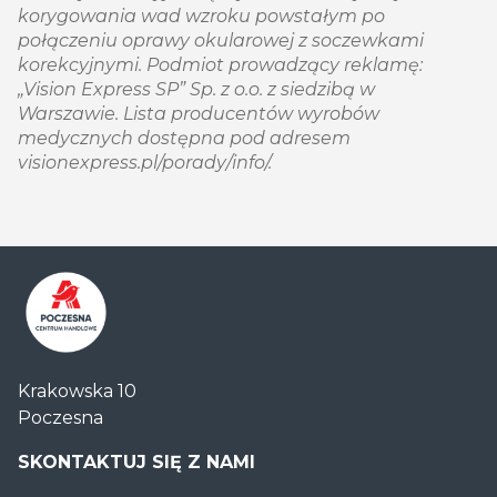
korygowania wad wzroku powstałym po
połączeniu oprawy okularowej z soczewkami
korekcyjnymi. Podmiot prowadzący reklamę:
„Vision Express SP” Sp. z o.o. z siedzibą w
Warszawie. Lista producentów wyrobów
medycznych dostępna pod adresem
visionexpress.pl/porady/info/.
Centrum
Krakowska 10
Handlowe
Poczesna
Auchan
Częstochowa
SKONTAKTUJ SIĘ Z NAMI
Poczesna