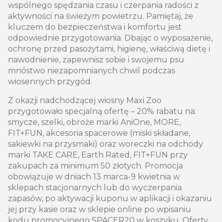
wspólnego spędzania czasu i czerpania radości z
aktywności na świeżym powietrzu. Pamiętaj, że
kluczem do bezpieczeństwa i komfortu jest
odpowiednie przygotowania. Dbając o wyposażenie,
ochronę przed pasożytami, higienę, właściwą dietę i
nawodnienie, zapewnisz sobie i swojemu psu
mnóstwo niezapomnianych chwil podczas
wiosennych przygód.
Z okazji nadchodzącej wiosny Maxi Zoo
przygotowało specjalną ofertę – 20% rabatu na:
smycze, szelki, obroże marki AniOne, MORE,
FIT+FUN, akcesoria spacerowe (miski składane,
sakiewki na przysmaki) oraz woreczki na odchody
marki TAKE CARE, Earth Rated, FIT+FUN przy
zakupach za minimum 50 złotych. Promocja
obowiązuje w dniach 13 marca-9 kwietnia w
sklepach stacjonarnych lub do wyczerpania
zapasów, po aktywacji kuponu w aplikacji i okazaniu
jej przy kasie oraz w sklepie online po wpisaniu
kodu promocyjnego SPACER20 w koszyku. Oferty