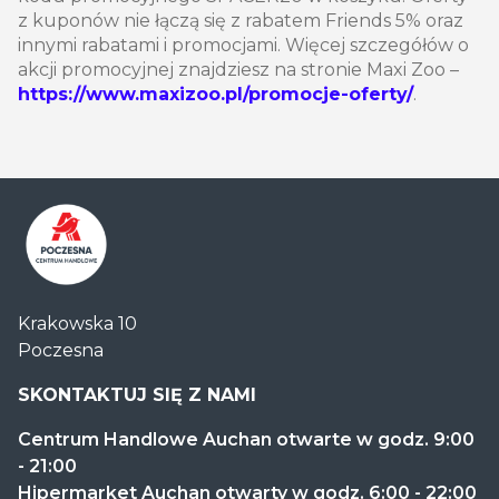
z kuponów nie łączą się z rabatem Friends 5% oraz
innymi rabatami i promocjami. Więcej szczegółów o
akcji promocyjnej znajdziesz na stronie Maxi Zoo –
https://www.maxizoo.pl/promocje-oferty/
.
Centrum
Krakowska 10
Handlowe
Poczesna
Auchan
Częstochowa
SKONTAKTUJ SIĘ Z NAMI
Poczesna
Centrum Handlowe Auchan otwarte w godz. 9:00
- 21:00
Hipermarket Auchan otwarty w godz. 6:00 - 22:00