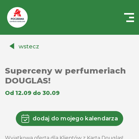
Centrum
Handlowe
wstecz
Auchan
Częstochowa
Poczesna
Superceny w perfumeriach
DOUGLAS!
Od 12.09 do 30.09
dodaj do mojego kalendarza
Wyjątkowa oferta dla Klientów z Kartą Douglas!