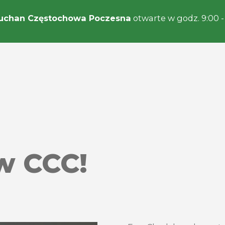
uchan Częstochowa Poczesna
otwarte w godz. 9:00 -
w CCC!