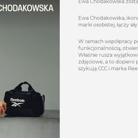
Ewa Chodakowska zosta
Ewa Chodakowska, ikona 
marki osobistej, łączy s
W ramach współpracy po
funkcjonalnością, otwie
Właśnie rusza wyjątkowa
zdjęciowe, a to dopiero 
szykują CCC i marka Ree