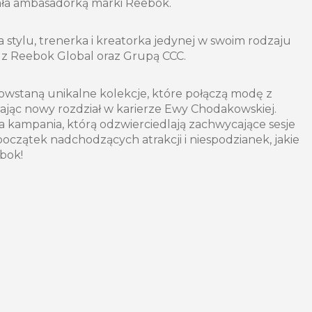
ła ambasadorką marki Reebok.
stylu, trenerka i kreatorka jedynej w swoim rodzaju
iły z Reebok Global oraz Grupą CCC.
wstaną unikalne kolekcje, które połączą modę z
rając nowy rozdział w karierze Ewy Chodakowskiej.
 kampania, którą odzwierciedlają zachwycające sesje
początek nadchodzących atrakcji i niespodzianek, jakie
bok!