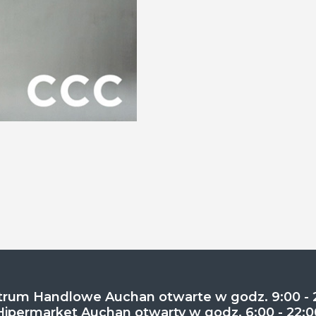
rum Handlowe Auchan otwarte w godz. 9:00 - 
Hipermarket Auchan otwarty w godz. 6:00 - 22:0