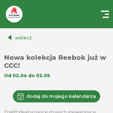
Centrum
Handlowe
wstecz
Auchan
Częstochowa
Poczesna
Nowa kolekcja Reebok już w
CCC!
Od 02.04 do 02.05
dodaj do mojego kalendarza
Znajdź idealną parę kultowych sneakersów w