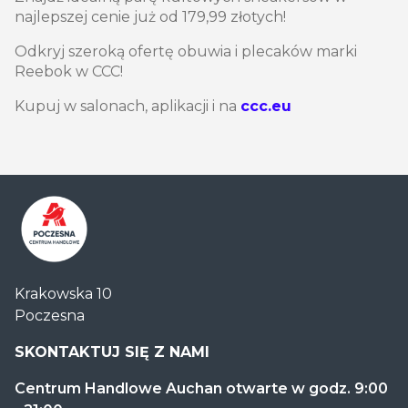
najlepszej cenie już od 179,99 złotych!
Odkryj szeroką ofertę obuwia i plecaków marki
Reebok w CCC!
Kupuj w salonach, aplikacji i na
ccc.eu
Centrum
Krakowska 10
Handlowe
Poczesna
Auchan
Częstochowa
SKONTAKTUJ SIĘ Z NAMI
Poczesna
Centrum Handlowe Auchan otwarte w godz. 9:00