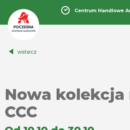
Centrum Handlowe A
Centrum
wstecz
Handlowe
Auchan
Częstochowa
Poczesna
Nowa kolekcja
CCC