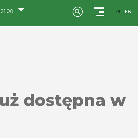
 21:00
PL
EN
już dostępna w