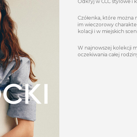
Odkryj w CCC stylowe i 
Czółenka, które można no
im wieczorowy charakter
kolacji i w miejskich sc
W najnowszej kolekcji m
oczekiwania całej rodzin