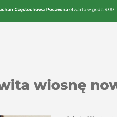
uchan Częstochowa Poczesna
otwarte w godz. 9:00 -
wita wiosnę now