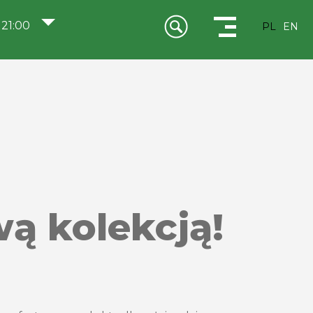
 21:00
PL
EN
ą kolekcją!