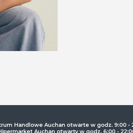
rum Handlowe Auchan otwarte w godz. 9:00 - 
Hipermarket Auchan otwarty w godz. 6:00 - 22:0