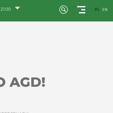
 21:00
PL
EN
O AGD!