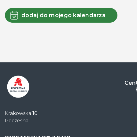
dodaj do mojego kalendarza
Cent
Centrum
Handlowe
Krakowska 10
Auchan
Poczesna
Częstochowa
Poczesna