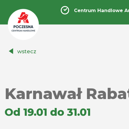
Centrum Handlowe A
Centrum
wstecz
Handlowe
Auchan
Częstochowa
Poczesna
Karnawał Raba
Od 19.01 do 31.01