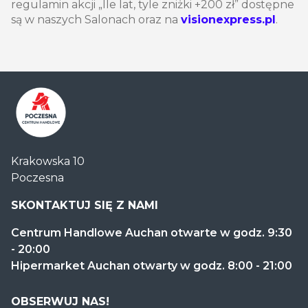
regulamin akcji „Ile lat, tyle zniżki +200 zł” dostępne
są w naszych Salonach oraz na
visionexpress.pl
.
Centrum
Krakowska 10
Handlowe
Poczesna
Auchan
Częstochowa
SKONTAKTUJ SIĘ Z NAMI
Poczesna
Centrum Handlowe Auchan otwarte w godz. 9:30
- 20:00
Hipermarket Auchan otwarty w godz. 8:00 - 21:00
OBSERWUJ NAS!