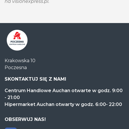
na visionexpress.pl.
Centrum
Krakowska 10
Handlowe
Poczesna
Auchan
Częstochowa
SKONTAKTUJ SIĘ Z NAMI
Poczesna
Centrum Handlowe Auchan otwarte w godz. 9:00
- 21:00
Hipermarket Auchan otwarty w godz. 6:00- 22:00
OBSERWUJ NAS!