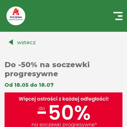
Centrum
Handlowe
wstecz
Auchan
Częstochowa
Poczesna
Do -50% na soczewki
progresywne
Od 18.05 do 18.07