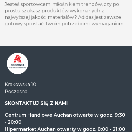
Jesteś sportowcem, miłośnikiem trendów, czy po
prostu szukasz produktów wykonanych z
najwyższej jakości materiałów? Adidas jest zawsze
gotowy sprostać Twoim potrzebom i wymaganiom.
Centrum
Krakowska 10
Handlowe
Poczesna
Auchan
Częstochowa
SKONTAKTUJ SIĘ Z NAMI
Poczesna
Centrum Handlowe Auchan otwarte w godz. 9:30
- 20:00
Hipermarket Auchan otwarty w godz. 8:00 - 21:00