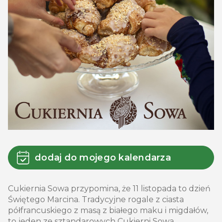
dodaj do mojego kalendarza
Cukiernia Sowa przypomina, że 11 listopada to dzień
Świętego Marcina. Tradycyjne rogale z ciasta
półfrancuskiego z masą z białego maku i migdałów,
to jeden ze sztandarowych Cukierni Sowa