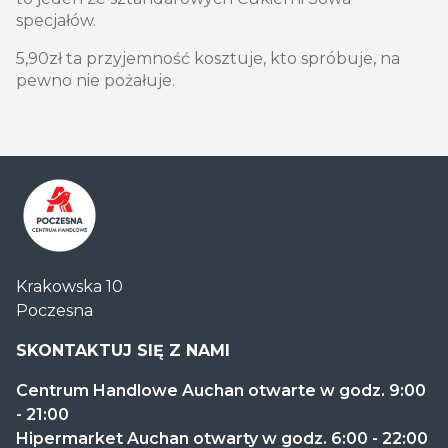
specjałów.
5,90zł ta przyjemność kosztuje, kto spróbuje, na
pewno nie pożałuje.
Centrum
Krakowska 10
Handlowe
Poczesna
Auchan
Częstochowa
SKONTAKTUJ SIĘ Z NAMI
Poczesna
Centrum Handlowe Auchan otwarte w godz. 9:00
- 21:00
Hipermarket Auchan otwarty w godz. 6:00 - 22:00