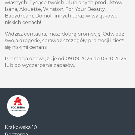
własnych. Tysiące twoich ulubionych produktów
Isana, Alouette, Winston, For Your Beauty,
Babydream, Domol i innych teraz w wyjątkowo
niskich cenach!
Widzisz centaura, masz dobrą promocję! Odwiedź
swoja drogerię, sprawdź szczegóły promocji i ciesz
się niskimi cenami.
Promocja obowiązuje od 09.09.2025 do 03.10.2025
lub do wyczerpania zapasów.
Centrum
Krakowska 10
Handlowe
Poczesna