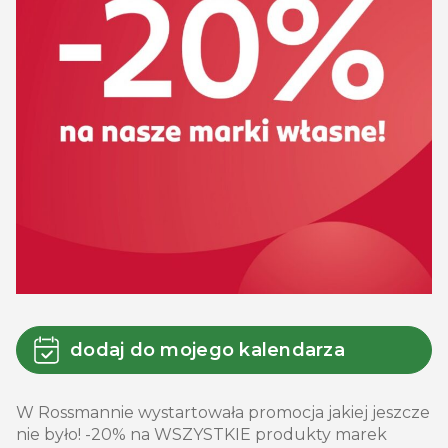
dodaj do mojego kalendarza
W Rossmannie wystartowała promocja jakiej jeszcze
nie było! -20% na WSZYSTKIE produkty marek