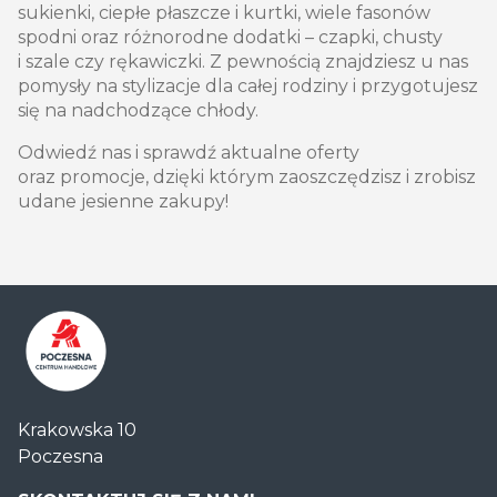
sukienki, ciepłe płaszcze i kurtki, wiele fasonów
spodni oraz różnorodne dodatki – czapki, chusty
i szale czy rękawiczki. Z pewnością znajdziesz u nas
pomysły na stylizacje dla całej rodziny i przygotujesz
się na nadchodzące chłody.
Odwiedź nas i sprawdź aktualne oferty
oraz promocje, dzięki którym zaoszczędzisz i zrobisz
udane jesienne zakupy!
Centrum
Krakowska 10
Handlowe
Poczesna
Auchan
Częstochowa